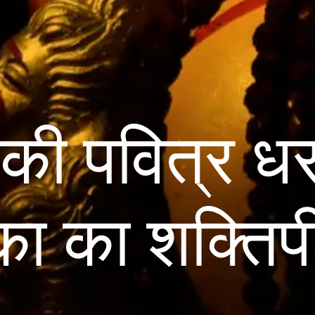
की पवित्र धर
ा का शक्तिप