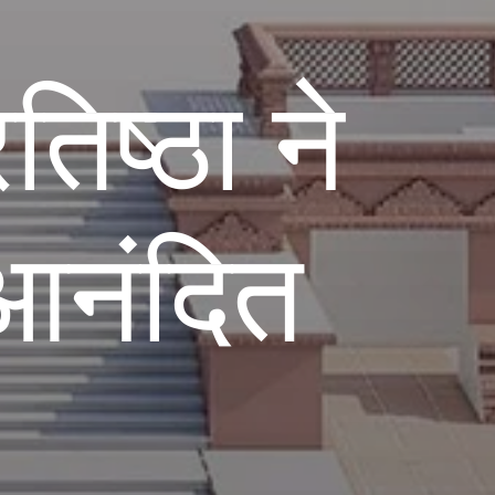
तिष्ठा ने
 आनंदित