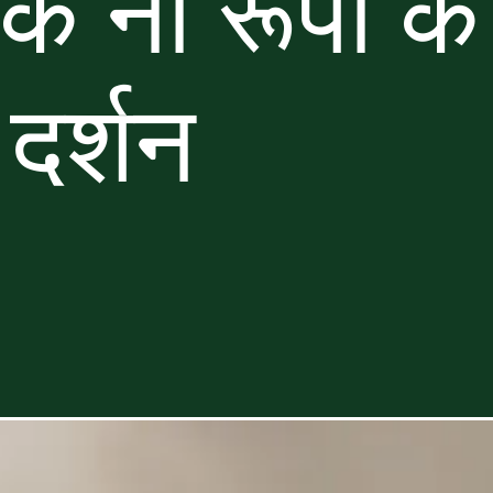
के नौ रूपों 
दर्शन