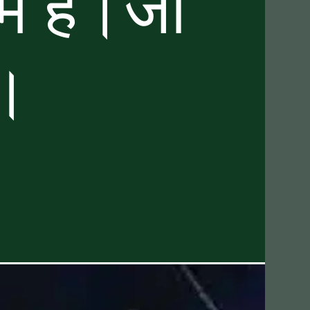
ाम है।जो
ै।