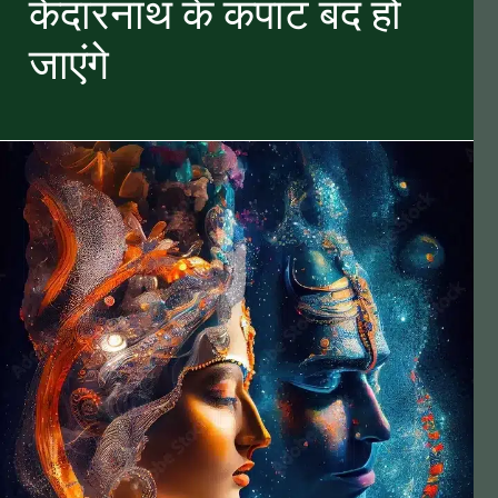
केदारनाथ के कपाट बंद हो
जाएंगे