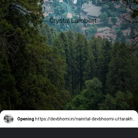
— Crystal Lambert
Opening
https://devbhomi.in/nainital-devbhoomi-uttarakhand-come-sometime-and-see/