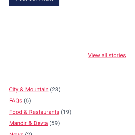
जहाँ माँ लक्ष्मी स्वयं
जहाँ माँ लक्ष्मी 18
नानतिन बाबा
भक्तों पर कृपा बरसाती
भुजाओं से देती हैं
का दिव्य रहस्
View all stories
हैं!
चमत्कारी आशीर्वाद!
City & Mountain
(23)
FAQs
(6)
Food & Restaurants
(19)
Mandir & Devta
(59)
News
(2)