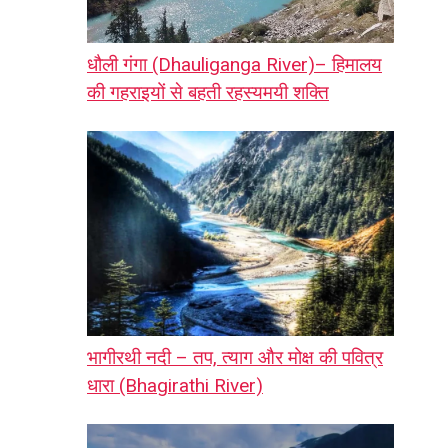
धौली गंगा (Dhauliganga River)– हिमालय
की गहराइयों से बहती रहस्यमयी शक्ति
भागीरथी नदी – तप, त्याग और मोक्ष की पवित्र
धारा (Bhagirathi River)