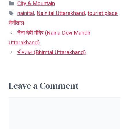
Categories
City & Mountain
Tags
nainital
,
Nainital Uttarakhand
,
tourist place
,
नैनीताल
नैना देवी मंदिर (Naina Devi Mandir
Uttarakhand)
भीमताल (Bhimtal Uttarakhand)
Leave a Comment
Comment