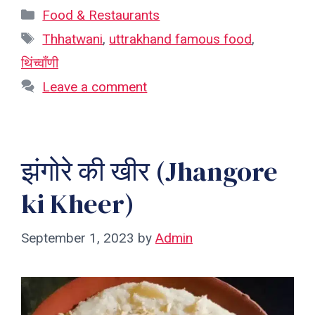
Categories
Food & Restaurants
Tags
Thhatwani
,
uttrakhand famous food
,
थिंच्वाँणी
Leave a comment
झंगोरे की खीर (Jhangore
ki Kheer)
September 1, 2023
by
Admin