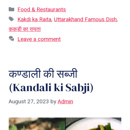
Categories
Food & Restaurants
Tags
Kakdi ka Raita
,
Uttarakhand Famous Dish
,
ककड़ी का रायता
Leave a comment
कण्डाली की सब्जी
(Kandali ki Sabji)
August 27, 2023
by
Admin