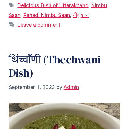
Tags
Delicious Dish of Uttarakhand
,
Nimbu
Saan
,
Pahadi Nimbu Saan
,
नींबू शान
Leave a comment
थिंच्वाँणी (Thechwani
Dish)
September 1, 2023
by
Admin