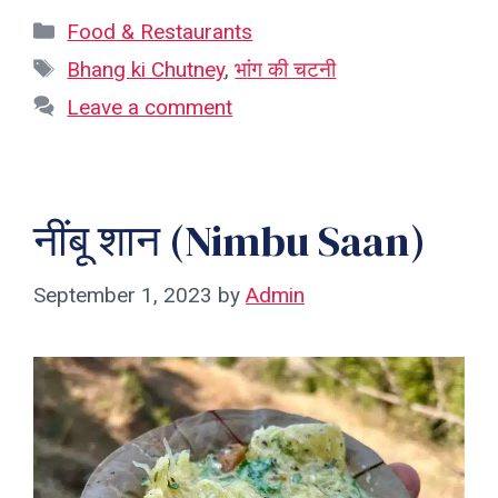
Categories
Food & Restaurants
Tags
Bhang ki Chutney
,
भांग की चटनी
Leave a comment
नींबू शान (Nimbu Saan)
September 1, 2023
by
Admin