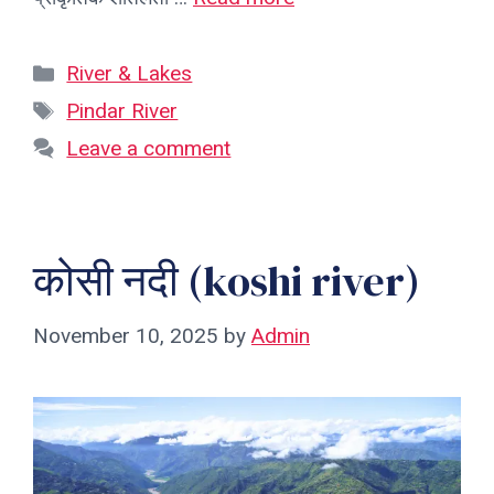
Categories
River & Lakes
Tags
Pindar River
Leave a comment
कोसी नदी (koshi river)
November 10, 2025
by
Admin