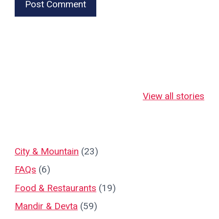
जहाँ माँ लक्ष्मी स्वयं
जहाँ माँ लक्ष्मी 18
नानतिन बाबा
भक्तों पर कृपा बरसाती
भुजाओं से देती हैं
का दिव्य रहस्
View all stories
हैं!
चमत्कारी आशीर्वाद!
City & Mountain
(23)
FAQs
(6)
Food & Restaurants
(19)
Mandir & Devta
(59)