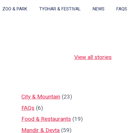
ZOO & PARK
TYOHAR & FESTIVAL
NEWS
FAQS
जहाँ माँ लक्ष्मी स्वयं
जहाँ माँ लक्ष्मी 18
ना
भक्तों पर कृपा बरसाती
भुजाओं से देती हैं
का 
View all stories
हैं!
चमत्कारी आशीर्वाद!
City & Mountain
(23)
FAQs
(6)
Food & Restaurants
(19)
Mandir & Devta
(59)