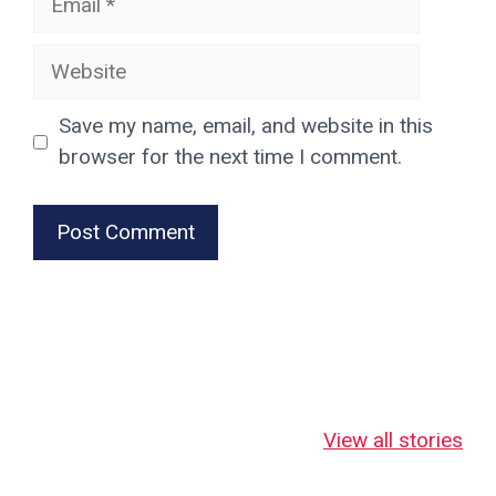
Website
Save my name, email, and website in this
browser for the next time I comment.
जहाँ माँ लक्ष्मी स्वयं
जहाँ माँ लक्ष्मी 18
नानतिन बाबा
भक्तों पर कृपा बरसाती
भुजाओं से देती हैं
का दिव्य रहस्
View all stories
हैं!
चमत्कारी आशीर्वाद!