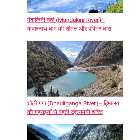
मंदाकिनी नदी (Mandakini River)–
केदारनाथ धाम की शीतल और पवित्र धारा
धौली गंगा (Dhauliganga River)– हिमालय
की गहराइयों से बहती रहस्यमयी शक्ति