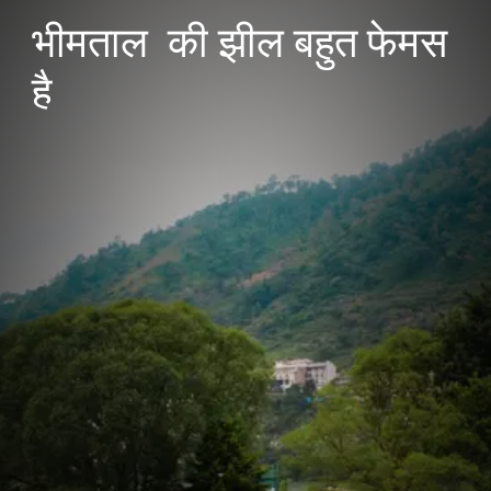
भीमताल की झील बहुत फेमस
है