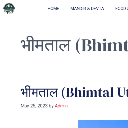
Skip
HOME
MANDIR & DEVTA
FOOD 
to
content
भीमताल (Bhim
भीमताल (Bhimtal 
May 25, 2023
by
Admin