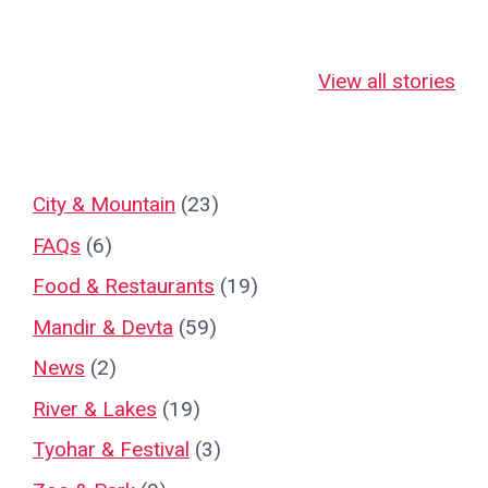
जहाँ माँ लक्ष्मी स्वयं
जहाँ माँ लक्ष्मी 18
नानतिन बाबा
भक्तों पर कृपा बरसाती
भुजाओं से देती हैं
का दिव्य रहस्
View all stories
हैं!
चमत्कारी आशीर्वाद!
City & Mountain
(23)
FAQs
(6)
Food & Restaurants
(19)
Mandir & Devta
(59)
News
(2)
River & Lakes
(19)
Tyohar & Festival
(3)