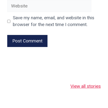
Website
Save my name, email, and website in this
browser for the next time I comment.
जहाँ माँ लक्ष्मी स्वयं
जहाँ माँ लक्ष्मी 18
नानतिन बाबा
भक्तों पर कृपा बरसाती
भुजाओं से देती हैं
का दिव्य रहस्
View all stories
हैं!
चमत्कारी आशीर्वाद!