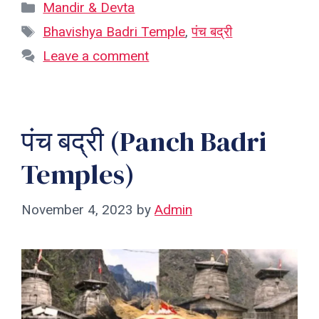
Categories
Mandir & Devta
Tags
Bhavishya Badri Temple
,
पंच बद्री
Leave a comment
पंच बद्री (Panch Badri
Temples)
November 4, 2023
by
Admin