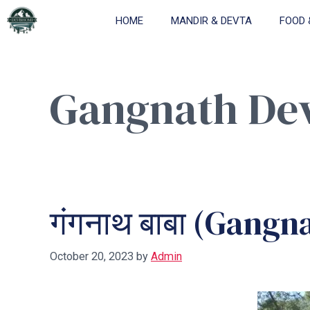
Skip
HOME
MANDIR & DEVTA
FOOD 
to
content
Gangnath De
गंगनाथ बाबा (Gang
October 20, 2023
by
Admin