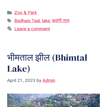
Categories
Zoo & Park
Tags
Badhani Taal
,
lake
,
बधाणी ताल
Leave a comment
भीमताल झील (Bhimtal
Lake)
April 21, 2023
by
Admin