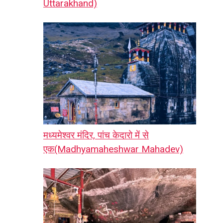
Uttarakhand)
मध्यमेश्वर मंदिर, पांच केदारो में से
एक(Madhyamaheshwar Mahadev)