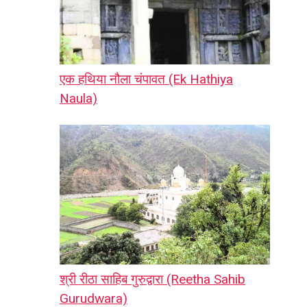
एक हथिया नौला चंपावत (Ek Hathiya
Naula)
श्री रीठा साहिब गुरुद्वारा (Reetha Sahib
Gurudwara)