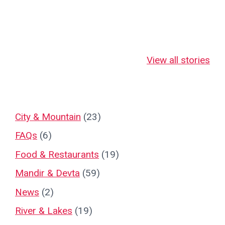
जहाँ माँ लक्ष्मी स्वयं
जहाँ माँ लक्ष्मी 18
नानतिन बाबा
भक्तों पर कृपा बरसाती
भुजाओं से देती हैं
का दिव्य रहस्
View all stories
हैं!
चमत्कारी आशीर्वाद!
City & Mountain
(23)
FAQs
(6)
Food & Restaurants
(19)
Mandir & Devta
(59)
News
(2)
River & Lakes
(19)