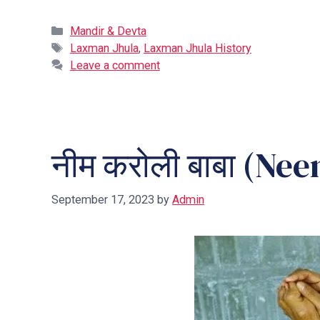
Categories
Mandir & Devta
Tags
Laxman Jhula
,
Laxman Jhula History
Leave a comment
नीम करोली बाबा (Ne
September 17, 2023
by
Admin